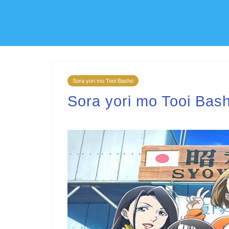
Sora yori mo Tooi Basho
Sora yori mo Tooi Bas