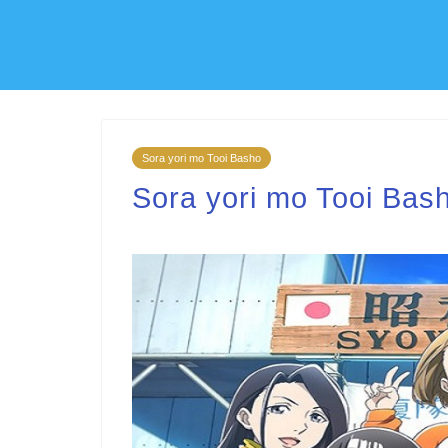
Sora yori mo Tooi Basho
Sora yori mo Tooi Bas