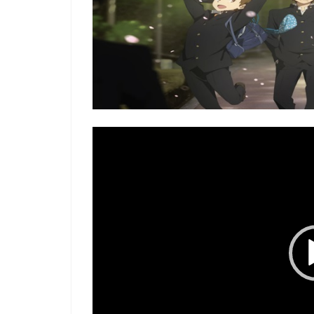
Video
Player